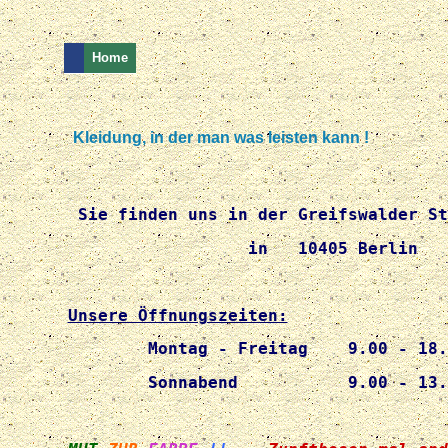
Home
Kleidung, in der man was leisten kann !
Sie finden uns in der Greifswalder St
                  in   10405 Berlin 
Unsere Öffnungszeiten:
Montag - Freitag    9.00 - 18.
	Sonnabend           9.00 - 13